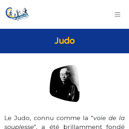
SE RENDRE AU CONTENU
Jud​o
Le Judo, connu comme la "
voie de la
souplesse
", a été brillamment fondé