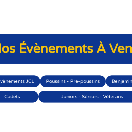
ub
Inscriptions et Boutique
os Évènements À Ven
vènements JCL
Poussins - Pré-poussins
Benjami
Cadets
Juniors - Séniors - Vétérans